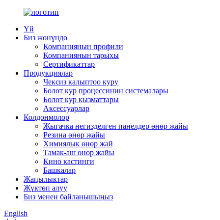
Үй
Биз жөнүндө
Компаниянын профили
Компаниянын тарыхы
Сертификаттар
Продукциялар
Чексиз калыптоо куру
Болот кур процессинин системалары
Болот кур кызматтары
Аксессуарлар
Колдонмолор
Жыгачка негизделген панелдер өнөр жайы
Резина өнөр жайы
Химиялык өнөр жай
Тамак-аш өнөр жайы
Кино кастинги
Башкалар
Жаңылыктар
Жүктөп алуу
Биз менен байланышыңыз
English