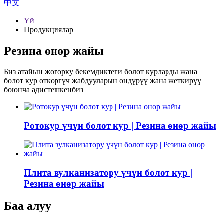
中文
Үй
Продукциялар
Резина өнөр жайы
Биз атайын жогорку бекемдиктеги болот курларды жана
болот кур өткөргүч жабдууларын өндүрүү жана жеткирүү
боюнча адистешкенбиз
Ротокур үчүн болот кур | Резина өнөр жайы
Плита вулканизатору үчүн болот кур |
Резина өнөр жайы
Баа алуу