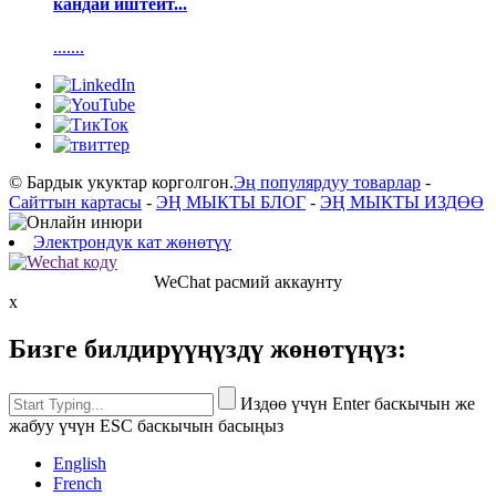
кандай иштейт...
.......
© Бардык укуктар корголгон.
Эң популярдуу товарлар
-
Сайттын картасы
-
ЭҢ МЫКТЫ БЛОГ
-
ЭҢ МЫКТЫ ИЗДӨӨ
Электрондук кат жөнөтүү
WeChat расмий аккаунту
x
Бизге билдирүүңүздү жөнөтүңүз:
Издөө үчүн Enter баскычын же
жабуу үчүн ESC баскычын басыңыз
English
French