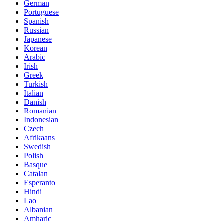
German
Portuguese
Spanish
Russian
Japanese
Korean
Arabic
Irish
Greek
Turkish
Italian
Danish
Romanian
Indonesian
Czech
Afrikaans
Swedish
Polish
Basque
Catalan
Esperanto
Hindi
Lao
Albanian
Amharic