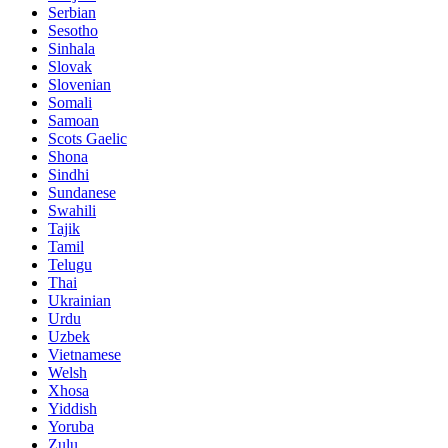
Serbian
Sesotho
Sinhala
Slovak
Slovenian
Somali
Samoan
Scots Gaelic
Shona
Sindhi
Sundanese
Swahili
Tajik
Tamil
Telugu
Thai
Ukrainian
Urdu
Uzbek
Vietnamese
Welsh
Xhosa
Yiddish
Yoruba
Zulu