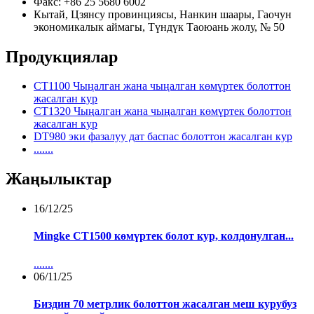
Факс: +86 25 5680 6002
Кытай, Цзянсу провинциясы, Нанкин шаары, Гаочун
экономикалык аймагы, Түндүк Таоюань жолу, № 50
Продукциялар
CT1100 Чыңалган жана чыңалган көмүртек болоттон
жасалган кур
CT1320 Чыңалган жана чыңалган көмүртек болоттон
жасалган кур
DT980 эки фазалуу дат баспас болоттон жасалган кур
.......
Жаңылыктар
16/12/25
Mingke CT1500 көмүртек болот кур, колдонулган...
.......
06/11/25
Биздин 70 метрлик болоттон жасалган меш курубуз