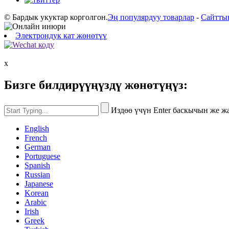
© Бардык укуктар корголгон.
Эң популярдуу товарлар
-
Сайтты
Электрондук кат жөнөтүү
x
Бизге билдирүүңүздү жөнөтүңүз:
Издөө үчүн Enter баскычын же 
English
French
German
Portuguese
Spanish
Russian
Japanese
Korean
Arabic
Irish
Greek