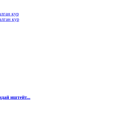
алган кур
алган кур
дай иштейт...