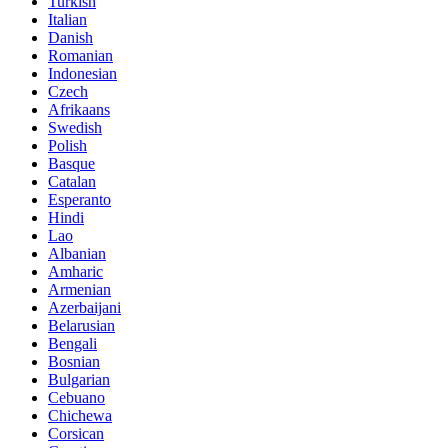
Turkish
Italian
Danish
Romanian
Indonesian
Czech
Afrikaans
Swedish
Polish
Basque
Catalan
Esperanto
Hindi
Lao
Albanian
Amharic
Armenian
Azerbaijani
Belarusian
Bengali
Bosnian
Bulgarian
Cebuano
Chichewa
Corsican