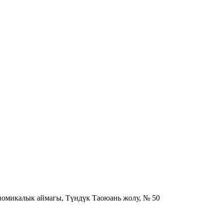
номикалык аймагы, Түндүк Таоюань жолу, № 50