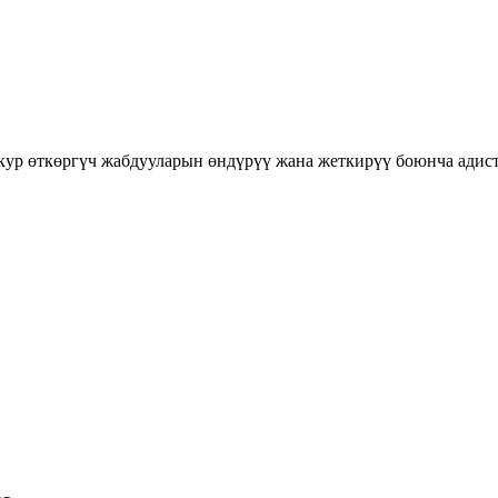
 кур өткөргүч жабдууларын өндүрүү жана жеткирүү боюнча адис