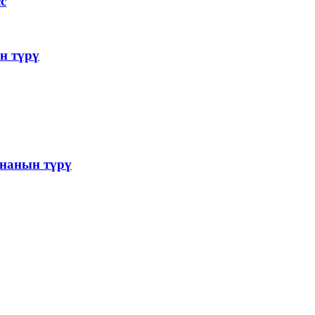
с
н түрү
нанын түрү