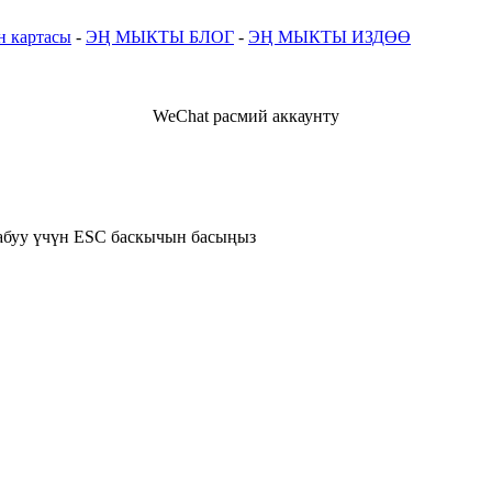
н картасы
-
ЭҢ МЫКТЫ БЛОГ
-
ЭҢ МЫКТЫ ИЗДӨӨ
WeChat расмий аккаунту
жабуу үчүн ESC баскычын басыңыз