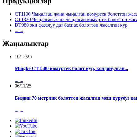
Продукциялар
CT1100 Чыңалган жана чыңалган көмүртек болоттон жас
CT1320 Чыңалган жана чыңалган көмүртек болоттон жас
DT980 эки фазалуу дат баспас болоттон жасалган кур
.......
Жаңылыктар
16/12/25
Mingke CT1500 көмүртек болот кур, колдонулган...
.......
06/11/25
Биздин 70 метрлик болоттон жасалган меш курубуз кан
.......