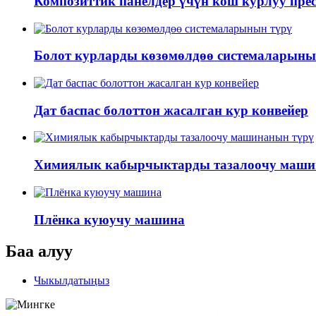
Композиттик панелдер үчүн кош курлуу прес
Болот курларды көзөмөлдөө системаларыны
Дат баспас болоттон жасалган кур конвейер
Химиялык кабырчыктарды тазалоочу маши
Плёнка куюучу машина
Баа алуу
Чыкылдатыңыз