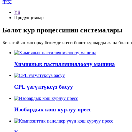
中文
Үй
Продукциялар
Болот кур процессинин системалары
Биз атайын жогорку бекемдиктеги болот курларды жана болот
Химиялык пастилляциялоочу машина
CPL үзгүлтүксүз басуу
Изобардык кош курлуу пресс