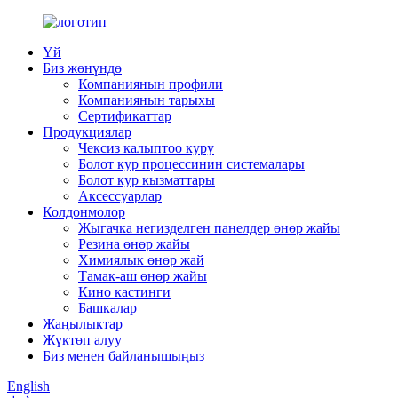
Үй
Биз жөнүндө
Компаниянын профили
Компаниянын тарыхы
Сертификаттар
Продукциялар
Чексиз калыптоо куру
Болот кур процессинин системалары
Болот кур кызматтары
Аксессуарлар
Колдонмолор
Жыгачка негизделген панелдер өнөр жайы
Резина өнөр жайы
Химиялык өнөр жай
Тамак-аш өнөр жайы
Кино кастинги
Башкалар
Жаңылыктар
Жүктөп алуу
Биз менен байланышыңыз
English