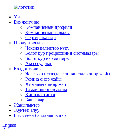
Үй
Биз жөнүндө
Компаниянын профили
Компаниянын тарыхы
Сертификаттар
Продукциялар
Чексиз калыптоо куру
Болот кур процессинин системалары
Болот кур кызматтары
Аксессуарлар
Колдонмолор
Жыгачка негизделген панелдер өнөр жайы
Резина өнөр жайы
Химиялык өнөр жай
Тамак-аш өнөр жайы
Кино кастинги
Башкалар
Жаңылыктар
Жүктөп алуу
Биз менен байланышыңыз
English