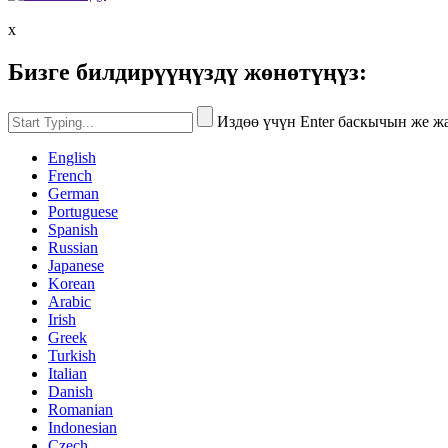
x
Бизге билдирүүңүздү жөнөтүңүз:
Издөө үчүн Enter баскычын же 
English
French
German
Portuguese
Spanish
Russian
Japanese
Korean
Arabic
Irish
Greek
Turkish
Italian
Danish
Romanian
Indonesian
Czech