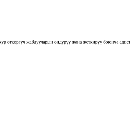
 кур өткөргүч жабдууларын өндүрүү жана жеткирүү боюнча адис