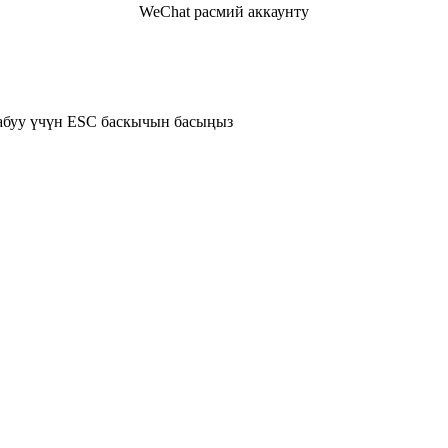
WeChat расмий аккаунту
жабуу үчүн ESC баскычын басыңыз