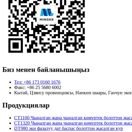
Биз менен байланышыңыз
Тел: +86 173 0160 1676
Факс: +86 25 5680 6002
Кытай, Цзянсу провинциясы, Нанкин шаары, Гаочун эко
Продукциялар
CT1100 Чыңалган жана чыңалган көмүртек болоттон жас
CT1320 Чыңалган жана чыңалган көмүртек болоттон жас
DT980 эки фазалуу дат баспас болоттон жасалган кур