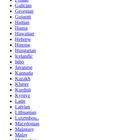
Galician
Georgian
Gujarati
Haitian
Hausa
Hawaiian
Hebrew
Hmong
Hungarian
Icelandic
Igbo
Javanese
Kannada
Kazakh
Khmer
Kurdish
Kyrgyz
Latin
Latvian
Lithuanian
Luxembou..
Macedonian
Malagasy
Malay