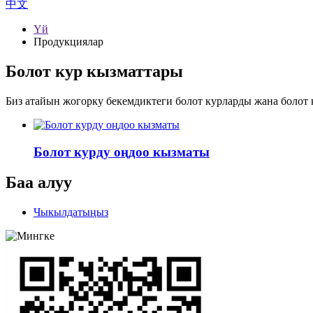
中文
Үй
Продукциялар
Болот кур кызматтары
Биз атайын жогорку бекемдиктеги болот курларды жана болот
Болот курду оңдоо кызматы
Баа алуу
Чыкылдатыңыз