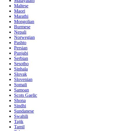
Malayalam
Maltese
Maori
Marathi
Mongolian
Burmese
Nepali
Norwegian
Pashto
Persian
Punjabi
Serbian
Sesotho
Sinhala
Slovak
Slovenian
Somali
Samoan
Scots Gaelic
Shona
Sindhi
Sundanese
Swahili
Tajik
Tamil