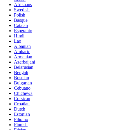
Afrikaans
Swedish
Polish
Basque
Catalan
Esperanto
Hindi
Lao
Albanian
Amharic
Armenian
Azerbaijani
Belarusian
Bengali
Bosnian
Bulgarian
Cebuano
Chichewa
Corsican
Croatian
Dutch
Estonian
Filipino
Finnish
Frisian