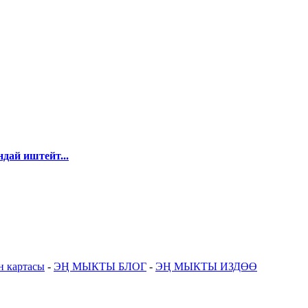
дай иштейт...
н картасы
-
ЭҢ МЫКТЫ БЛОГ
-
ЭҢ МЫКТЫ ИЗДӨӨ