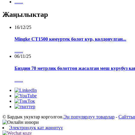
.......
Жаңылыктар
16/12/25
Mingke CT1500 көмүртек болот кур, колдонулган...
.......
06/11/25
Биздин 70 метрлик болоттон жасалган меш курубуз кан
.......
© Бардык укуктар корголгон.
Эң популярдуу товарлар
-
Сайтты
Электрондук кат жөнөтүү