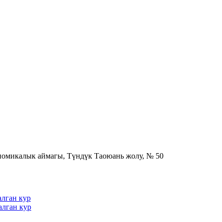
номикалык аймагы, Түндүк Таоюань жолу, № 50
алган кур
алган кур