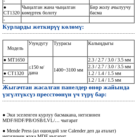
-
●
Чыңалган жана чыңалган
Бир жолу ачылуучу
CT1320
көмүртек болоту
басма
-
Курларды жеткирүү көлөмү:
Узундугу
Туурасы
Калыңдыгы
Модель
● MT1650
2.3 / 2.7 / 3.0 / 3.5 мм
2.3 / 2.7 / 3.0 / 3.5 мм
≤150 м/
1400~3100 мм
дана
● CT1320
1.2 / 1.4 / 1.5 мм
-
1.2 / 1.4 / 1.5 мм
Жыгачтан жасалган панелдер өнөр жайында
үзгүлтүксүз пресстөөнүн үч түрү бар:
● Эки эселенген курлуу басмакана, негизинен
MDF/HDF/PB/OSB/LVL/… чыгарат
● Mende Press (ал ошондой эле Calender деп да аталат)
негизинен жука MDF чыгарат.