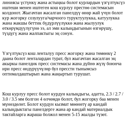
линиясы үстүнкү жана астыңкы болот курлардын үзгүлтүксүз
иштеши менен иштеген кош курлуу престөө системасын
колдонот. Жыгачтан жасалган панелдүү өнөр жай үчүн болот
кур жогорку созулууга/чарчоого туруктуулукка, катуулукка
жана жакшы беттик бүдүрлүүлүккө жана жылуулук
өткөрүмдүүлүгүнө ээ, ал эми калыңдыгынын өзгөрүшү,
түздүгү жана жалпактыгы эң сонун.
Үзгүлтүксүз кош ленталуу пресс жогорку жана төмөнкү 2
даана болот ленталардан турат, бул жыгачтан жасалган эң
акыркы панелдик пресс системасы жана дүйнө жүзү боюнча
ири пресс өндүрүүчүлөр бул прессти тынымсыз
оптималдаштырып жана жаңыртып турушат.
Кош курлуу пресс болот курдун калыңдыгы, адатта, 2.3 / 2.7 /
3.0 / 3.5 мм болгон 4 өлчөмдө болот, бул жогорку баа менен
мүнөздөлөт. Болот курдун кызмат мөөнөтү ар кандай
калыңдыктагы панелдерге жана ар кандай материалдык
тактайларга жараша болжол менен 5-15 жылды түзөт.