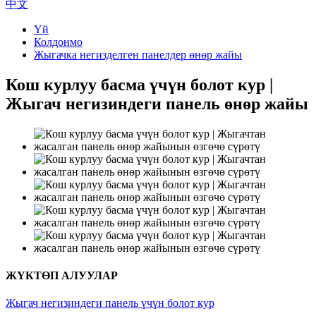
中文
Үй
Колдонмо
Жыгачка негизделген панелдер өнөр жайы
Кош курлуу басма үчүн болот кур |
Жыгач негизиндеги панель өнөр жайы
ЖҮКТӨП АЛУУЛАР
Жыгач негизиндеги панель үчүн болот кур