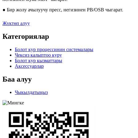
● Бир жолу ачылуучу пресс, негизинен PB/OSB чыгарат.
Жүктөп алуу
Категориялар
Болот кур процессинин системалары
Чексиз калыптоо куру
Болот кур кызматтары
Аксессуарлар
Баа алуу
Чыкылдатыңыз