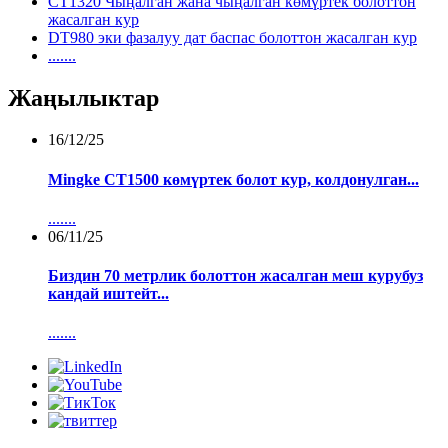
CT1320 Чыңалган жана чыңалган көмүртек болоттон
жасалган кур
DT980 эки фазалуу дат баспас болоттон жасалган кур
.......
Жаңылыктар
16/12/25
Mingke CT1500 көмүртек болот кур, колдонулган...
.......
06/11/25
Биздин 70 метрлик болоттон жасалган меш курубуз
кандай иштейт...
.......