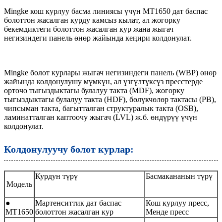
Mingke кош курлуу басма линиясы үчүн MT1650 дат баспас
болоттон жасалган курду камсыз кылат, ал жогорку
бекемдиктеги болоттон жасалган кур жана жыгач
негизиндеги панель өнөр жайында кеңири колдонулат.
Mingke болот курлары жыгач негизиндеги панель (WBP) өнөр
жайында колдонулушу мүмкүн, ал үзгүлтүксүз пресстерде
орточо тыгыздыктагы булалуу такта (MDF), жогорку
тыгыздыктагы булалуу такта (HDF), бөлүкчөлөр тактасы (PB),
чипсыман такта, багытталган структуралык такта (OSB),
ламинатталган каптоочу жыгач (LVL) ж.б. өндүрүү үчүн
колдонулат.
Колдонулуучу болот курлар:
Курдун түрү
Басмакананын түрү
Модель
●
Мартенситтик дат баспас
Кош курлуу пресс,
MT1650
болоттон жасалган кур
Менде пресс