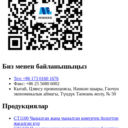
Биз менен байланышыңыз
Тел: +86 173 0160 1676
Факс: +86 25 5680 6002
Кытай, Цзянсу провинциясы, Нанкин шаары, Гаочун
экономикалык аймагы, Түндүк Таоюань жолу, № 50
Продукциялар
CT1100 Чыңалган жана чыңалган көмүртек болоттон
жасалган кур