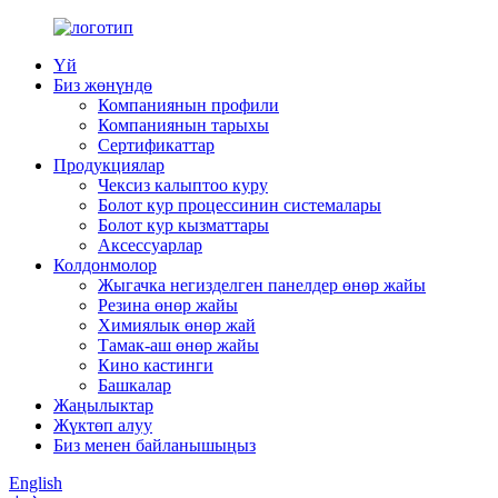
Үй
Биз жөнүндө
Компаниянын профили
Компаниянын тарыхы
Сертификаттар
Продукциялар
Чексиз калыптоо куру
Болот кур процессинин системалары
Болот кур кызматтары
Аксессуарлар
Колдонмолор
Жыгачка негизделген панелдер өнөр жайы
Резина өнөр жайы
Химиялык өнөр жай
Тамак-аш өнөр жайы
Кино кастинги
Башкалар
Жаңылыктар
Жүктөп алуу
Биз менен байланышыңыз
English