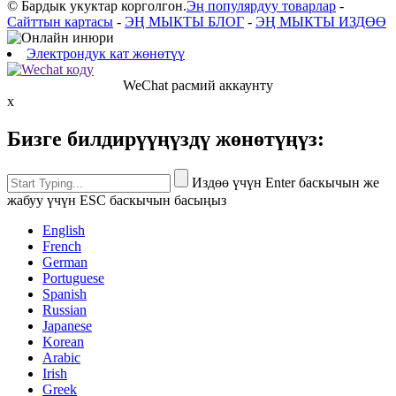
© Бардык укуктар корголгон.
Эң популярдуу товарлар
-
Сайттын картасы
-
ЭҢ МЫКТЫ БЛОГ
-
ЭҢ МЫКТЫ ИЗДӨӨ
Электрондук кат жөнөтүү
WeChat расмий аккаунту
x
Бизге билдирүүңүздү жөнөтүңүз:
Издөө үчүн Enter баскычын же
жабуу үчүн ESC баскычын басыңыз
English
French
German
Portuguese
Spanish
Russian
Japanese
Korean
Arabic
Irish
Greek